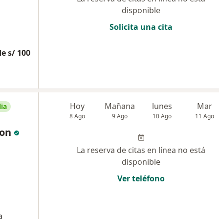
disponible
Solicita una cita
e s/ 100
Hoy
Mañana
lunes
Mar
ia
8 Ago
9 Ago
10 Ago
11 Ago
ion
La reserva de citas en línea no está
disponible
Ver teléfono
a