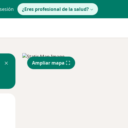
 sesión
¿Eres profesional de la salud?
Ampliar mapa
Mié
Jue
Vie
12 Ago
13 Ago
14 Ago