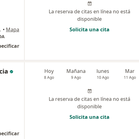
La reserva de citas en línea no está
disponible
, Trujillo
•
Mapa
Solicita una cita
DA
pecificar
cia
Hoy
Mañana
lunes
Mar
8 Ago
9 Ago
10 Ago
11 Ago
La reserva de citas en línea no está
disponible
Solicita una cita
pecificar