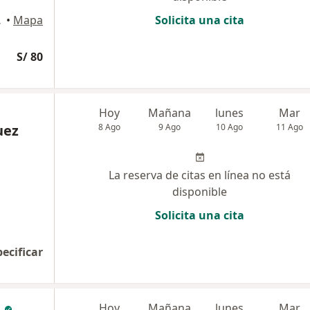
Trujillo
•
Mapa
Solicita una cita
S/ 80
Hoy
Mañana
lunes
Mar
uez
8 Ago
9 Ago
10 Ago
11 Ago
La reserva de citas en línea no está
disponible
Solicita una cita
pecificar
a
Hoy
Mañana
lunes
Mar