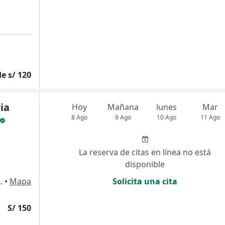
e s/ 120
cia
Hoy
Mañana
lunes
Mar
8 Ago
9 Ago
10 Ago
11 Ago
La reserva de citas en línea no está
disponible
ta Inés, Trujillo
•
Mapa
Solicita una cita
S/ 150