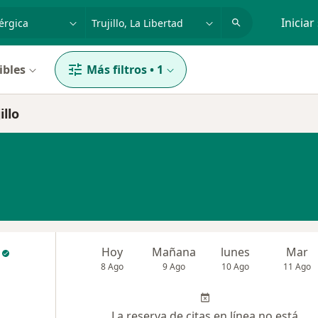
dad, enfermedad o nombre
p. ej. Lima
Iniciar
ibles
Más filtros
•
1
illo
Hoy
Mañana
lunes
Mar
8 Ago
9 Ago
10 Ago
11 Ago
La reserva de citas en línea no está