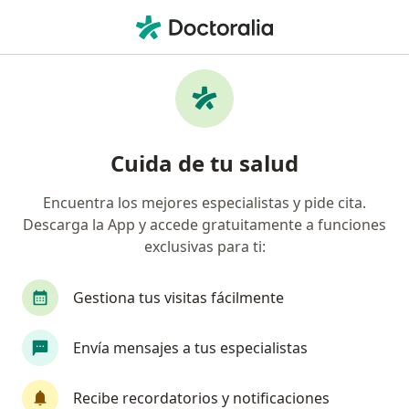
Men
Enfermedades Del Oído • Trujillo, La Libertad
Filtros
• 1
Mapa
Especialistas en Enfermedades del oído en
Cuida de tu salud
Trujillo
Encuentra los mejores especialistas y pide cita.
Descarga la App y accede gratuitamente a funciones
¿Qué especialidad estás buscando?
exclusivas para ti:
Otorrino
Gestiona tus visitas fácilmente
Envía mensajes a tus especialistas
Recibe recordatorios y notificaciones