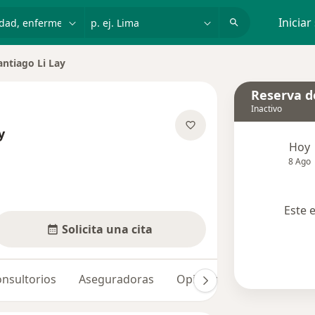
dad, enfermedad o nombre
p. ej. Lima
Iniciar
antiago Li Lay
Reserva de
Inactivo
y
Hoy
sobre las especializaciones
8 Ago
Este 
Solicita una cita
nsultorios
Aseguradoras
Opiniones (1)
Dudas s