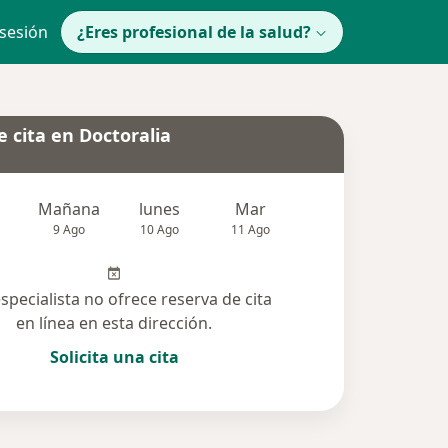
 sesión
¿Eres profesional de la salud?
 cita en Doctoralia
Mañana
lunes
Mar
Mié
Jue
9 Ago
10 Ago
11 Ago
12 Ago
13 Ag
especialista no ofrece reserva de cita
en línea en esta dirección.
Solicita una cita
olucionadas (14)