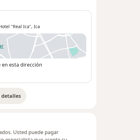
otel "Real Ica",
Ica
ar
 abre en una nueva pestaña
e en esta dirección
detalles
bre la dirección
ivados. Usted puede pagar
ro especialista que acepte su