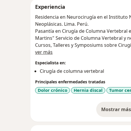
Experiencia
Residencia en Neurocirugía en el Institut
Neoplásicas. Lima. Perú.
Pasantía en Cirugía de Columna Vertebral e
Martins" Servicio de Columna Vertebral y ne
Cursos, Talleres y Symposiums sobre Cirug
Acerca de mí
Buenos Aires, Argentina; Bogotá Colombia y
ver más
Miembro de la Sociedad Peruana de Neuroc
Especialista en:
Miembro de la Federación Latino Americana
Cirugía de columna vertebral
Miembro de la World Federation of Neuros
Principales enfermedades tratadas
Dolor crónico
Hernia discal
Tumor ce
Mostrar más 
so