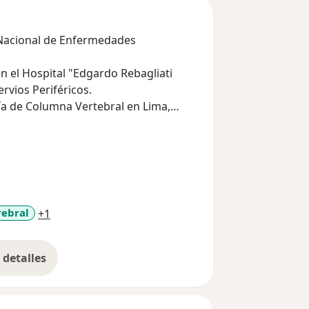
o Nacional de Enfermedades
n el Hospital "Edgardo Rebagliati
rvios Periféricos.
ía de Columna Vertebral en Lima,
 Sao Paulo, brasil.
irugía,
 de Neurocirugía (FLANC).
urgery (WFNS).
a11y_sr_more_diseases
rebral
+1
detalles
bre la experiencia