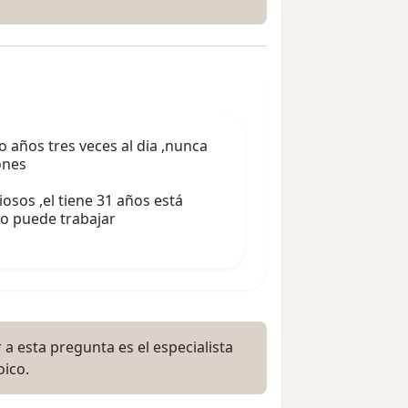
 años tres veces al dia ,nunca
ones
viosos ,el tiene 31 años está
o puede trabajar
a esta pregunta es el especialista
oico.