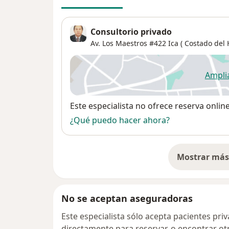
Consultorio privado
Av. Los Maestros #422 Ica ( Costado del H
Ampli
se
Disponibilidad
Este especialista no ofrece reserva onlin
¿Qué puedo hacer ahora?
Mostrar más 
so
No se aceptan aseguradoras
Este especialista sólo acepta pacientes pr
directamente para reservar, o encontrar ot