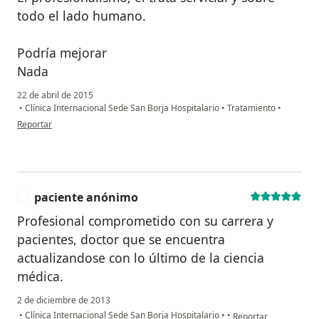
todo el lado humano.
Podría mejorar
Nada
22 de abril de 2015
•
Clínica Internacional Sede San Borja Hospitalario
•
Tratamiento
•
en opinión del usuario paciente anónimo
Reportar
paciente anónimo
P
Profesional comprometido con su carrera y
pacientes, doctor que se encuentra
actualizandose con lo último de la ciencia
médica.
2 de diciembre de 2013
en opinión del usuari
•
Clínica Internacional Sede San Borja Hospitalario
•
•
Reportar