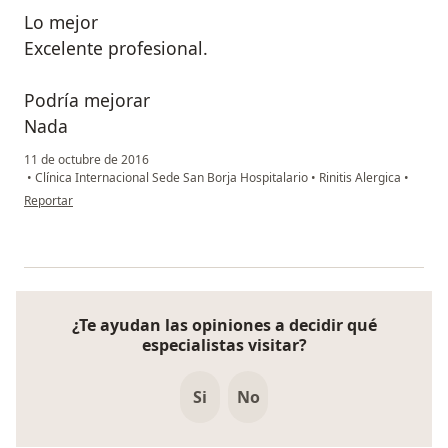
Lo mejor
Excelente profesional.
Podría mejorar
Nada
11 de octubre de 2016
•
Clínica Internacional Sede San Borja Hospitalario
•
Rinitis Alergica
•
en opinión del usuario Cuenta eliminada
Reportar
¿Te ayudan las opiniones a decidir qué
especialistas visitar?
Si
No