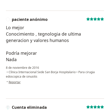
paciente anónimo
P
Lo mejor
Conocimiento , tegnologia de ultima
generacion y valores humanos
Podría mejorar
Nada
8 de noviembre de 2016
•
Clínica Internacional Sede San Borja Hospitalario
•
Para cirugia
edoscopica de sinusitis
en opinión del usuario paciente anónimo
•
Reportar
Cuenta eliminada