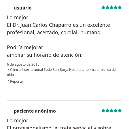
usuario
U
Lo mejor
El Dr. Juan Carlos Chaparro es un excelente
profesional, acertado, cordial, humano.
Podría mejorar
ampliar su horario de atención.
6 de agosto de 2015
•
Clínica Internacional Sede San Borja Hospitalario
•
tratamiento de
oído
en opinión del usuario usuario
•
Reportar
paciente anónimo
P
Lo mejor
El profesionalismo, el trata servicial y sobre