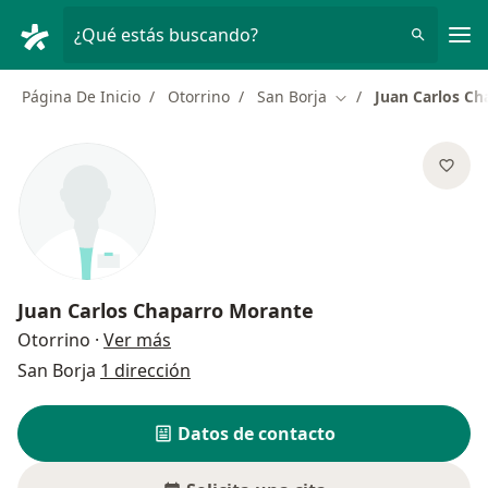
Men
¿Qué estás buscando?
Página De Inicio
Otorrino
San Borja
Juan Carlos C
Cambiar de ciudad
Juan Carlos Chaparro Morante
sobre las especializaciones
Otorrino
·
Ver más
San Borja
1 dirección
Datos de contacto