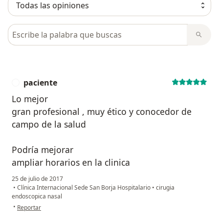
Busca en opiniones
paciente
P
Lo mejor
gran profesional , muy ético y conocedor de
campo de la salud
Podría mejorar
ampliar horarios en la clinica
25 de julio de 2017
•
Clínica Internacional Sede San Borja Hospitalario
•
cirugia
endoscopica nasal
en opinión del usuario paciente
•
Reportar