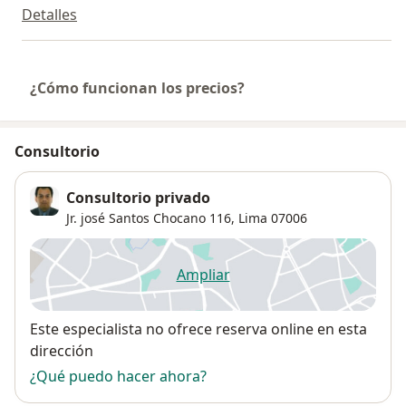
Detalles
¿Cómo funcionan los precios?
Consultorio
Consultorio privado
Jr. josé Santos Chocano 116,
Lima
07006
Ampliar
se abre en una nueva pestañ
Disponibilidad
Este especialista no ofrece reserva online en esta
dirección
¿Qué puedo hacer ahora?