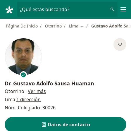
Men
¿Qué estás buscando?
Página De Inicio
Otorrino
Lima
Gustavo Adolfo Sa
Cambiar de ciudad
Dr.
Gustavo Adolfo Sausa Huaman
sobre las especializaciones
Otorrino
·
Ver más
Lima
1 dirección
Núm. Colegiado: 30026
Datos de contacto