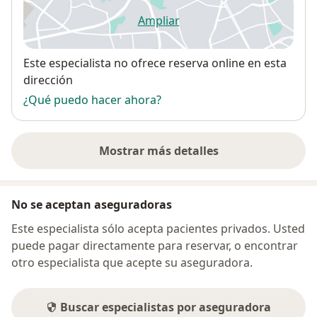
Ampliar
se abre en una nueva pestañ
Disponibilidad
Este especialista no ofrece reserva online en esta
dirección
¿Qué puedo hacer ahora?
Mostrar más detalles
sobre la dirección
No se aceptan aseguradoras
Este especialista sólo acepta pacientes privados. Usted
puede pagar directamente para reservar, o encontrar
otro especialista que acepte su aseguradora.
Buscar especialistas por aseguradora