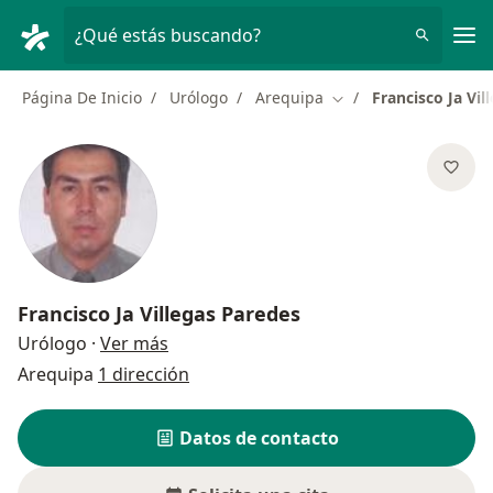
Men
¿Qué estás buscando?
Página De Inicio
Urólogo
Arequipa
Francisco Ja Vil
Cambiar de ciudad
Francisco Ja Villegas Paredes
sobre las especializaciones
Urólogo
·
Ver más
Arequipa
1 dirección
Datos de contacto