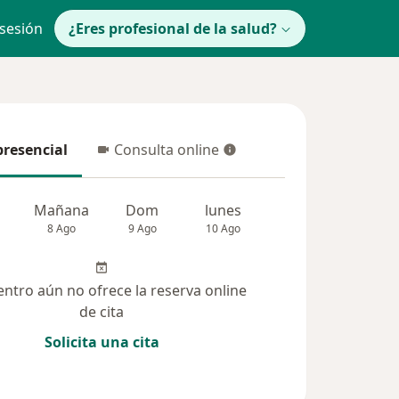
 sesión
¿Eres profesional de la salud?
presencial
Consulta online
resencial
Consulta online
Mañana
Dom
lunes
Mar
Mié
8 Ago
9 Ago
10 Ago
11 Ago
12 Ag
entro aún no ofrece la reserva online
de cita
Solicita una cita