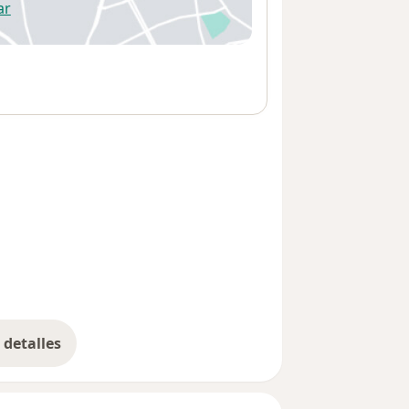
ar
 abre en una nueva pestaña
detalles
bre la dirección