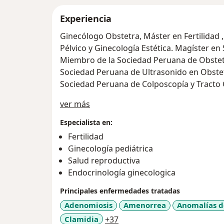
Experiencia
Ginecólogo Obstetra, Máster en Fertilidad ,
Pélvico y Ginecología Estética. Magíster en
Miembro de la Sociedad Peruana de Obstetr
Sociedad Peruana de Ultrasonido en Obstet
Sociedad Peruana de Colposcopía y Tracto Ge
Acerca de mí
ver más
Especialista en:
Fertilidad
Ginecología pediátrica
Salud reproductiva
Endocrinología ginecologica
Principales enfermedades tratadas
Adenomiosis
Amenorrea
Anomalías d
a11y_sr_more_diseases
Clamidia
+37