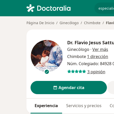
especiali
Página De Inicio
Ginecólogo
Chimbote
Flav
Dr.
Flavio Jesus Satt
sob
Ginecólogo
·
Ver más
Chimbote
1 dirección
Núm. Colegiado: 84928 
3 opinión
Agendar cita
Experiencia
Servicios y precios
Co