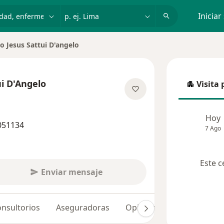
dad, enfermedad o nombre
p. ej. Lima
Iniciar
io Jesus Sattui D'angelo
ui D'Angelo
Visita 
Visita p
re las especializaciones
Hoy
051134
7 Ago
Este c
Enviar mensaje
nsultorios
Aseguradoras
Opiniones (3)