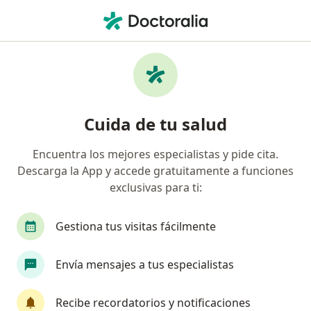
Men
Amenorrea • Chimbote, Ancash
Filtros
• 1
Mapa
Especialistas en Amenorrea en Chimbote
Cuida de tu salud
Encuentra los mejores especialistas y pide cita.
¿Qué especialidad estás buscando?
Descarga la App y accede gratuitamente a funciones
Ginecólogo
exclusivas para ti:
Gestiona tus visitas fácilmente
Envía mensajes a tus especialistas
Recibe recordatorios y notificaciones