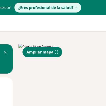
 sesión
¿Eres profesional de la salud?
Ampliar mapa
Mié
Jue
Vie
12 Ago
13 Ago
14 Ago