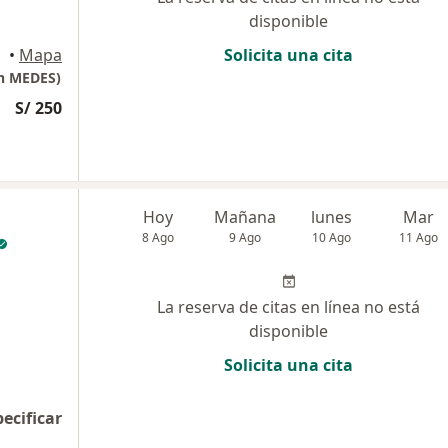
disponible
•
Mapa
Solicita una cita
en MEDES)
S/ 250
Hoy
Mañana
lunes
Mar
8 Ago
9 Ago
10 Ago
11 Ago
La reserva de citas en línea no está
disponible
Solicita una cita
pecificar