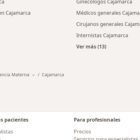
ca
Ginecólogos Cajamarca
 en Cajamarca
Médicos generales Cajama
Cirujanos generales Cajam
Internistas Cajamarca
Ver más (13)
cios en Cajamarca
Más en esta categor
ancia Materna
Cajamarca
Cambiar de ciudad
os pacientes
Para profesionales
listas
Precios
s
Servicios para especialistas