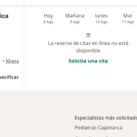
ica
Hoy
Mañana
lunes
Mar
8 Ago
9 Ago
10 Ago
11 Ago
La reserva de citas en línea no está
disponible
•
Mapa
Solicita una cita
pecificar
Especialistas más solicitad
Pediatras Cajamarca