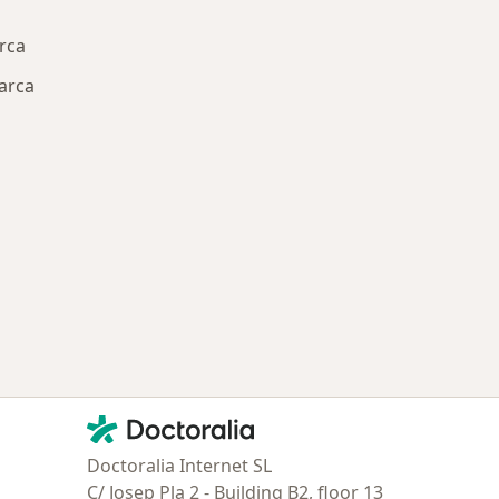
rca
arca
ía: Especialistas más solicitados
Contacto
Doctoralia - Página de inicio
Doctoralia Internet SL
C/ Josep Pla 2 - Building B2, floor 13