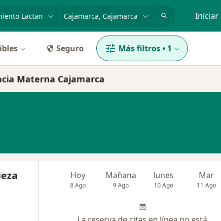
dad, enfermedad o nombre
p. ej. Lima
Iniciar
ibles
Seguro
Más filtros
•
1
ancia Materna Cajamarca
ieza
Hoy
Mañana
lunes
Mar
8 Ago
9 Ago
10 Ago
11 Ago
La reserva de citas en línea no está