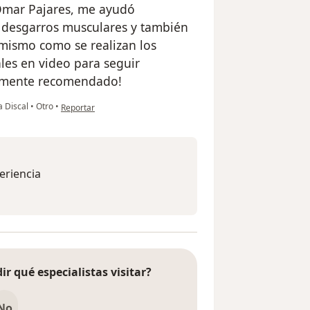
Omar Pajares, me ayudó
 desgarros musculares y también
 mismo como se realizan los
les en video para seguir
talmente recomendado!
en opinión del usuario Walter Bryson
ia Discal
•
Otro
•
Reportar
eriencia
ir qué especialistas visitar?
No