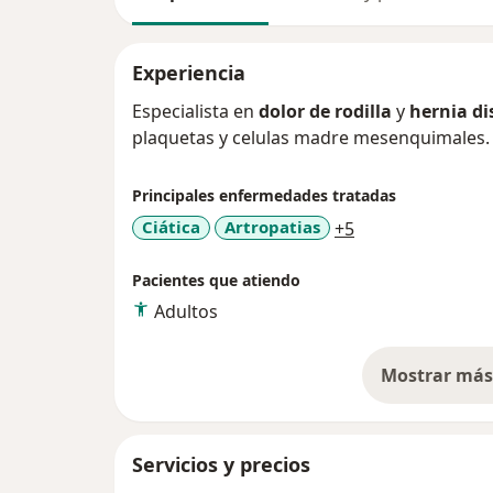
Experiencia
Especialista en
dolor de rodilla
y
hernia di
plaquetas y celulas madre mesenquimales.
Principales enfermedades tratadas
a11y_sr_more_di
Ciática
Artropatias
+5
Pacientes que atiendo
Adultos
Mostrar más 
so
Servicios y precios