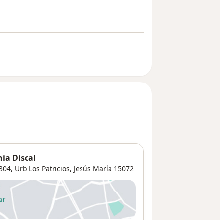
nia Discal
 304,
Urb Los Patricios
,
Jesús María
15072
ar
 abre en una nueva pestaña