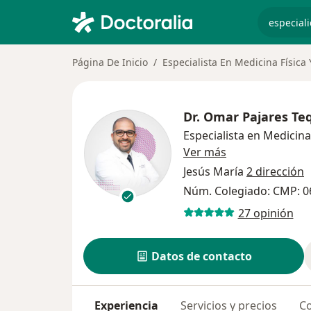
especiali
Página De Inicio
Especialista En Medicina Física 
Dr.
Omar Pajares Te
Especialista en Medicina 
sobre las especi
Ver más
Jesús María
2 dirección
Núm. Colegiado: CMP: 0
27 opinión
Datos de contacto
Experiencia
Servicios y precios
Co