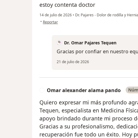
estoy contenta doctor
14 de julio de 2026
•
Dr. Pajares - Dolor de rodilla y Herni
en opinión del usuario Victoria Espinoza
•
Reportar
Dr. Omar Pajares Tequen
Gracias por confiar en nuestro eq
21 de julio de 2026
Omar alexander alama pando
Núme
O
Quiero expresar mi más profundo agra
Tequen, especialista en Medicina Física
apoyo brindado durante mi proceso d
Gracias a su profesionalismo, dedicac
recuperación fue todo un éxito. Hoy p