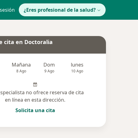
 sesión
¿Eres profesional de la salud?
 cita en Doctoralia
Mañana
Dom
lunes
Mar
Mié
8 Ago
9 Ago
10 Ago
11 Ago
12 Ag
especialista no ofrece reserva de cita
en línea en esta dirección.
Solicita una cita