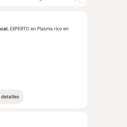
scal
, EXPERTO en Plasma rico en
seases
detalles
bre la experiencia