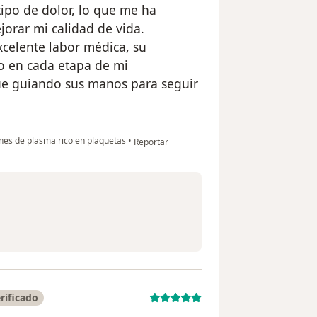
ipo de dolor, lo que me ha
jorar mi calidad de vida.
xcelente labor médica, su
o en cada etapa de mi
núe guiando sus manos para seguir
en opinión del usuario Omar alexander alama
ones de plasma rico en plaquetas
•
Reportar
rificado