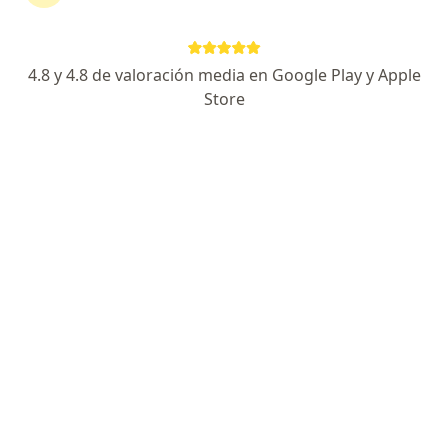
Consultorio privado
Este especialista no ofrece reserva de cita en línea en esta dirección.
4.8 y 4.8 de valoración media en Google Play y Apple
Solicita una cita
Store
Luis Fernando Abanto Saenz
Oftalmólogo
Trujillo
•
Mapa
Consultorio privado
Este especialista no ofrece reserva de cita en línea en esta dirección.