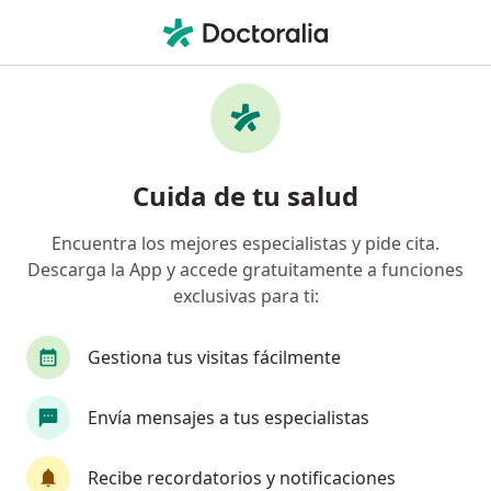
Men
Oftalmólogo • Trujillo, La Libertad
Filtros
Seguro
Mapa
Oftalmólogos en Trujillo
Cuida de tu salud
Encuentra los mejores especialistas y pide cita.
Descarga la App y accede gratuitamente a funciones
exclusivas para ti:
Gestiona tus visitas fácilmente
Fernando Lenji Iyo Shiguiyama
Envía mensajes a tus especialistas
Oftalmólogo
Trujillo
•
Mapa
Recibe recordatorios y notificaciones