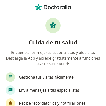
Men
Neumólogo • Lima, Lima
Filtros
Seguro:
Sanitas EPS
Neumólogos recomendados de Sanitas EPS
Cuida de tu salud
en Lima
Encuentra los mejores especialistas y pide cita.
Descarga la App y accede gratuitamente a funciones
exclusivas para ti:
Gestiona tus visitas fácilmente
Envía mensajes a tus especialistas
Dra. Kelly Castillo
·
Ver más
Neumólogo
Recibe recordatorios y notificaciones
4 opinión