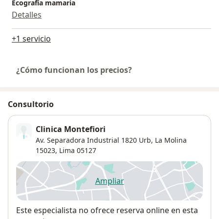
Ecografía mamaria
Detalles
+1 servicio
¿Cómo funcionan los precios?
Consultorio
Clinica Montefiori
Av. Separadora Industrial 1820 Urb, La Molina
15023,
Lima
05127
Ampliar
se abre en una nueva pestañ
Disponibilidad
Este especialista no ofrece reserva online en esta