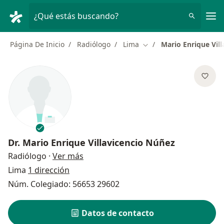
Men
¿Qué estás buscando?
Página De Inicio
Radiólogo
Lima
Mario Enrique Vil
Cambiar de ciudad
Dr.
Mario Enrique Villavicencio Núñez
sobre las especializaciones
Radiólogo
·
Ver más
Lima
1 dirección
Núm. Colegiado: 56653 29602
Datos de contacto