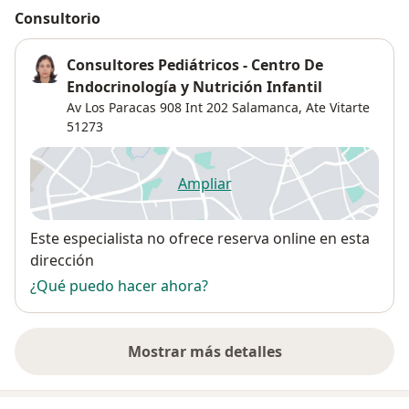
Consultorio
Consultores Pediátricos - Centro De
Endocrinología y Nutrición Infantil
Av Los Paracas 908 Int 202 Salamanca,
Ate Vitarte
51273
Ampliar
se abre en una nueva pestañ
Disponibilidad
Este especialista no ofrece reserva online en esta
dirección
¿Qué puedo hacer ahora?
Mostrar más detalles
sobre la dirección