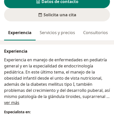
Datos de contacto
Solicita una cita
Experiencia
Servicios y precios
Consultorios
Experiencia
Experiencia en manejo de enfermedades en pediatría
general y en la especialidad de endocrinología
pediátrica. En este último tema, el manejo de la
obesidad infantil desde el unto de vista nutricional,
además de la diabetes mellitus tipo I, también
problemas del crecimiento y del desarrollo puberal, así
mismo patología de la glándula tiroides, suprarrenal y
Acerca de mí
de la hipófisis, desórdenes de la diferenciación sexual
ver más
y las enfermedades metabólicas.
Especialista en: