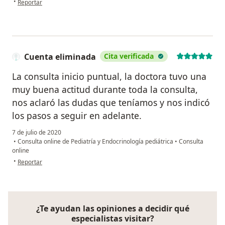
•
Reportar
Cuenta eliminada
Cita verificada
La consulta inicio puntual, la doctora tuvo una
muy buena actitud durante toda la consulta,
nos aclaró las dudas que teníamos y nos indicó
los pasos a seguir en adelante.
7 de julio de 2020
•
Consulta online de Pediatría y Endocrinología pediátrica
•
Consulta
online
en opinión del usuario Cuenta eliminada
•
Reportar
¿Te ayudan las opiniones a decidir qué
especialistas visitar?