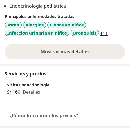
Endocrinologia pediátrica
Principales enfermedades tratadas
Asma
Alergias
Fiebre en niños
a11y_sr_m
Infección urinaria en niños
Bronquitis
+11
Mostrar más detalles
sobre la experiencia
Servicios y precios
Visita Endocrinología
S/ 160
Detalles
¿Cómo funcionan los precios?