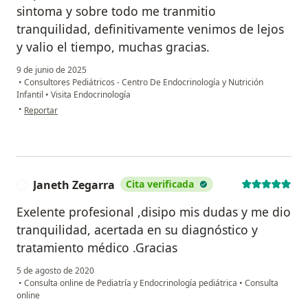
sintoma y sobre todo me tranmitio
tranquilidad, definitivamente venimos de lejos
y valio el tiempo, muchas gracias.
9 de junio de 2025
•
Consultores Pediátricos - Centro De Endocrinología y Nutrición
Infantil
•
Visita Endocrinología
en opinión del usuario Luz Zegarra
•
Reportar
Janeth Zegarra
Cita verificada
J
Exelente profesional ,disipo mis dudas y me dio
tranquilidad, acertada en su diagnóstico y
tratamiento médico .Gracias
5 de agosto de 2020
•
Consulta online de Pediatría y Endocrinología pediátrica
•
Consulta
online
en opinión del usuario Janeth Zegarra