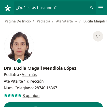
Men
¿Qué estás buscando?
Página De Inicio
Pediatra
Ate Vitarte
Lucila Magali
Cambiar de ciudad
Dra.
Lucila Magali Mendiola López
sobre las especializaciones
Pediatra
·
Ver más
Ate Vitarte
1 dirección
Núm. Colegiado: 28740 16367
3 opinión