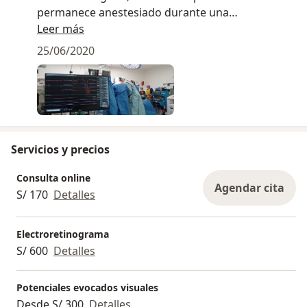
permanece anestesiado durante una
intervención quirúrgica, vigila el sistema nervioso
Leer más
con la finalidad de prevenir algún daño en el
25/06/2020
nervio, en la médula espinal o cerebro.
Servicios y precios
Consulta online
Agendar cita
S/ 170
Detalles
Electroretinograma
S/ 600
Detalles
Potenciales evocados visuales
Desde S/ 300
Detalles