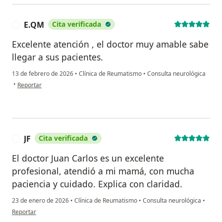
E.QM
Cita verificada
E
Excelente atención , el doctor muy amable sabe
llegar a sus pacientes.
13 de febrero de 2026
•
Clínica de Reumatismo
•
Consulta neurológica
en opinión del usuario E.QM
•
Reportar
JF
Cita verificada
J
El doctor Juan Carlos es un excelente
profesional, atendió a mi mamá, con mucha
paciencia y cuidado. Explica con claridad.
23 de enero de 2026
•
Clínica de Reumatismo
•
Consulta neurológica
•
en opinión del usuario JF
Reportar