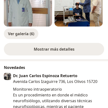
Autónoma de México (2025).He trabajado realizando
consultas ambulatorias y procedimientos
neurodiagnósticos en el Hospital Central FAP.
Actualmente me desempeño como médico neurólogo
y neurofisiólogo en la Clínica Javier Prado - Hospital
Nacional Alberto Sabogal. En la consulta, con la
Ver galería (6)
experiencia y conocimiento logrado, en un ambiente
privado y ameno, te ayudare a resolver tu dolencia.
Mostrar más detalles
sobre la experiencia
Novedades
Dr. Juan Carlos Espinoza Retuerto
Avenida Carlos Izaguirre 736, Los Olivos 15720
Monitoreo intraoperatorio
Es un procedimiento en donde el médico
neurofisiólogo, utilizando diversas técnicas
neurofisiológicas, mientras el paciente