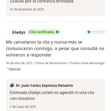
Gracias por la confianza brindada.
31 de diciembre de 2025
Gladys
Cita verificada
G
Me cancelaron la cita y nunca más se
comunicaron conmigo, a pesar que consulté no
volvieron a responder
30 de abril de 2025
•
Clínica de Reumatismo
•
Primera visita Neurología
en opinión del usuario Gladys
•
Reportar
Dr. Juan Carlos Espinoza Retuerto
Estimada Gladys usted no agendó ni una cita
con nosotros
2 de mayo de 2025