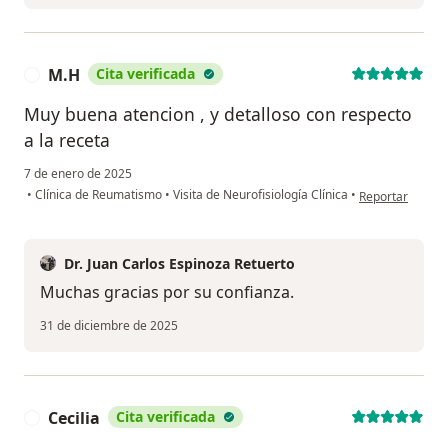
M.H
Cita verificada
M
Muy buena atencion , y detalloso con respecto
a la receta
7 de enero de 2025
en opinión del 
•
Clínica de Reumatismo
•
Visita de Neurofisiología Clínica
•
Reportar
Dr. Juan Carlos Espinoza Retuerto
Muchas gracias por su confianza.
31 de diciembre de 2025
Cecilia
Cita verificada
C