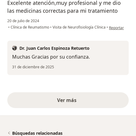
Excelente atención,muy profesional y me dio
las medicinas correctas para mi tratamiento
20 de julio de 2024
en opinión del u
•
Clínica de Reumatismo
•
Visita de Neurofisiología Clínica
•
Reportar
Dr. Juan Carlos Espinoza Retuerto
Muchas Gracias por su confianza.
31 de diciembre de 2025
Ver más
opiniones anteriores
Búsquedas relacionadas