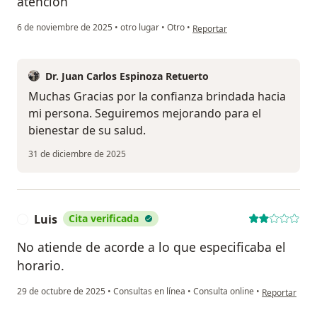
atención
en opinión del usuario Alexand
6 de noviembre de 2025
•
otro lugar
•
Otro
•
Reportar
Dr. Juan Carlos Espinoza Retuerto
Muchas Gracias por la confianza brindada hacia
mi persona. Seguiremos mejorando para el
bienestar de su salud.
31 de diciembre de 2025
Luis
Cita verificada
L
No atiende de acorde a lo que especificaba el
horario.
en opinión del
29 de octubre de 2025
•
Consultas en línea
•
Consulta online
•
Reportar