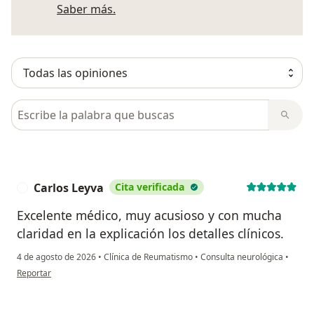
Más información sobre opiniones
Saber más.
Busca en opiniones
Carlos Leyva
Cita verificada
C
Excelente médico, muy acusioso y con mucha
claridad en la explicación los detalles clínicos.
4 de agosto de 2026
•
Clínica de Reumatismo
•
Consulta neurológica
•
en opinión del usuario Carlos Leyva
Reportar