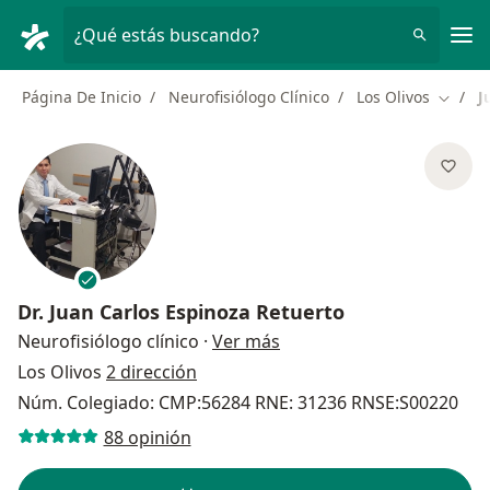
Men
¿Qué estás buscando?
Página De Inicio
Neurofisiólogo Clínico
Los Olivos
J
Cambia
Dr.
Juan Carlos Espinoza Retuerto
sobre las especializacion
Neurofisiólogo clínico
·
Ver más
Los Olivos
2 dirección
Núm. Colegiado: CMP:56284 RNE: 31236 RNSE:S00220
88 opinión