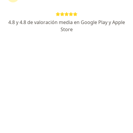
Dirección 1
Dirección 2
Online
Avenida Carlos Izaguirre 736, Los Olivos
•
Mapa
4.8 y 4.8 de valoración media en Google Play y Apple
Clínica de Reumatismo
Store
Consulta online
S/ 170
Este especialista no ofrece reserva de cita en línea en esta dirección.
Solicita una cita
Especialistas disponibles
Estos especialistas se encuentran fuera de Los
Olivos, Lima, en zonas cercanas a tu búsqueda