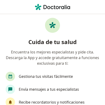
Men
Neurofisiólogo Clínico • Los Olivos, Lima
Filtros
Seguro
Mapa
Neurofisiólogos clínicos en Los Olivos
Cuida de tu salud
Encuentra los mejores especialistas y pide cita.
Descarga la App y accede gratuitamente a funciones
exclusivas para ti:
Gestiona tus visitas fácilmente
Dr. Juan Carlos Espinoza Retuerto
Envía mensajes a tus especialistas
Neurofisiólogo clínico, Neurólogo
88 opinión
Recibe recordatorios y notificaciones