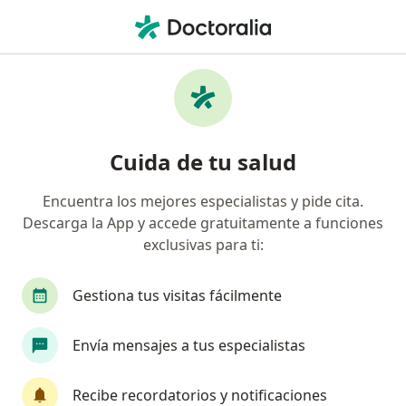
Men
¿Qué estás buscando?
Página De Inicio
Médico General
Carmen De La Lengua-R
Cuida de tu salud
Encuentra los mejores especialistas y pide cita.
Descarga la App y accede gratuitamente a funciones
exclusivas para ti:
Dr.
José Luis Delgado Montero
sobre las especializaciones
Médico general
·
Ver más
Gestiona tus visitas fácilmente
Carmen de La Lengua-Reynoso
1 dirección
1 opinión
Envía mensajes a tus especialistas
Datos de contacto
Recibe recordatorios y notificaciones