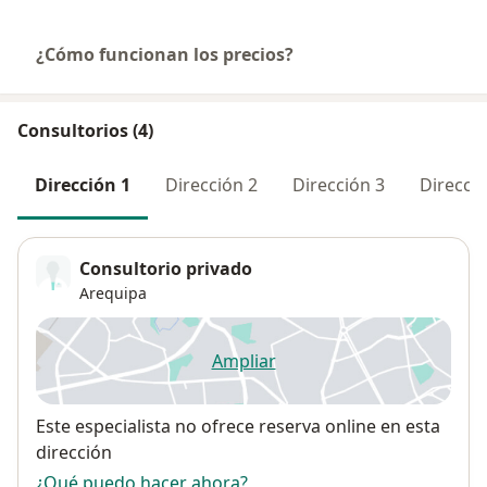
¿Cómo funcionan los precios?
Consultorios (4)
Dirección 1
Dirección 2
Dirección 3
Direcció
Consultorio privado
Arequipa
Ampliar
se abre en una nueva pestañ
Disponibilidad
Este especialista no ofrece reserva online en esta
dirección
¿Qué puedo hacer ahora?