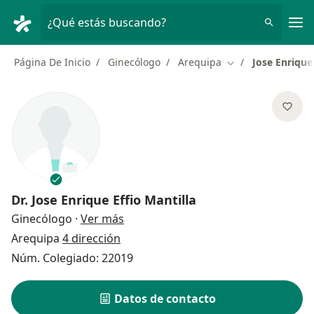
Men
¿Qué estás buscando?
Página De Inicio
Ginecólogo
Arequipa
Jose Enrique 
Cambiar de ciuda
Dr.
Jose Enrique Effio Mantilla
sobre las especializaciones
Ginecólogo
·
Ver más
Arequipa
4 dirección
Núm. Colegiado: 22019
Datos de contacto