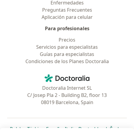
Enfermedades
Preguntas Frecuentes
Aplicación para celular
Para profesionales
Precios
Servicios para especialistas
Guías para especialistas
Condiciones de los Planes Doctoralia
Contacto
Doctoralia - Página de inicio
Doctoralia Internet SL
C/ Josep Pla 2 - Building B2, floor 13
08019 Barcelona, Spain
se abre en una nueva pestaña
se abre en una nueva pestaña
se abre en una nueva pestaña
se abre en una nueva pes
se abre en 
se a
Polska
,
Türkiye
,
España
,
Italia
,
Deutschland
,
Česko
,