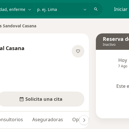
dad, enfermedad o nombre
p. ej. Lima
Iniciar
is Sandoval Casana
Reserva de
Inactivo
val Casana
e las especializaciones
Hoy
7 Ago
Este 
Solicita una cita
nsultorios
Aseguradoras
Opiniones (1)