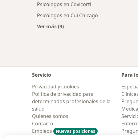
Psicólogos en Covicorti
Psicólogos en Cui Chicago
Ver más (9)
Más en esta categoría: Psicólogos 
Servicio
Para l
Privacidad y cookies
Especia
Política de privacidad para
Clínica
determinados profesionales de la
Pregun
salud
Medic
Quiénes somos
Servici
Contacto
Enfer
Empleos
Pregun
Nuevas posiciones