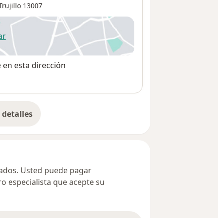
Trujillo
13007
ar
 abre en una nueva pestaña
e en esta dirección
detalles
bre la dirección
ivados. Usted puede pagar
ro especialista que acepte su