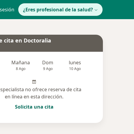
 sesión
¿Eres profesional de la salud?
 cita en Doctoralia
Mañana
Dom
lunes
Mar
Mié
8 Ago
9 Ago
10 Ago
11 Ago
12 Ag
especialista no ofrece reserva de cita
en línea en esta dirección.
Solicita una cita