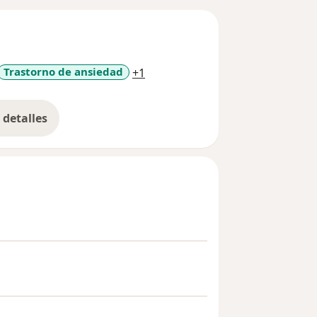
a11y_sr_more_diseases
Trastorno de ansiedad
+1
detalles
bre la experiencia