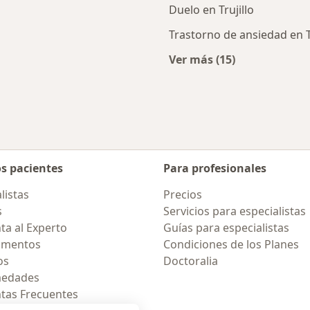
Duelo en Trujillo
Trastorno de ansiedad en Tr
Ver más (15)
cercanos
Más en esta catego
os pacientes
Para profesionales
listas
Precios
s
Servicios para especialistas
ta al Experto
Guías para especialistas
amentos
Condiciones de los Planes
os
Doctoralia
medades
tas Frecuentes