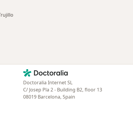
ujillo
ría: Enfermedades más tratadas
Contacto
Doctoralia - Página de inicio
Doctoralia Internet SL
C/ Josep Pla 2 - Building B2, floor 13
08019 Barcelona, Spain