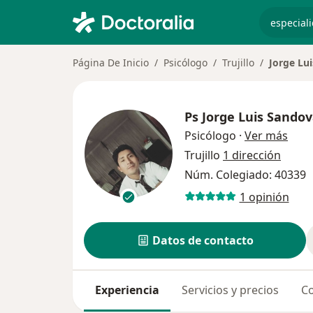
especiali
Página De Inicio
Psicólogo
Trujillo
Jorge Lu
Ps
Jorge Luis Sando
sobr
Psicólogo
·
Ver más
Trujillo
1 dirección
Núm. Colegiado: 40339
1 opinión
Datos de contacto
Experiencia
Servicios y precios
Co