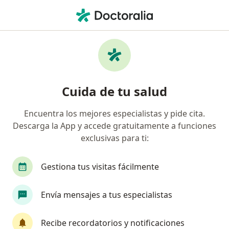
Men
Ica, Ica
Filtros
Seguro
Mapa
Médicos en Ica
Cuida de tu salud
Encuentra los mejores especialistas y pide cita.
¿Qué especialidad estás buscando?
Descarga la App y accede gratuitamente a funciones
Ginecólogo
Pediatra
Cirujano general
exclusivas para ti:
Gestiona tus visitas fácilmente
Envía mensajes a tus especialistas
Recibe recordatorios y notificaciones