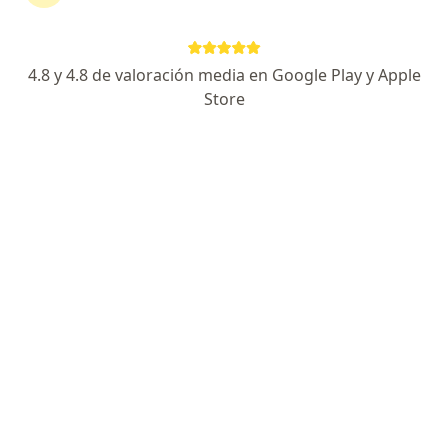
4.8 y 4.8 de valoración media en Google Play y Apple
Dr. Limbert Manuel Chacaltana Espino
Store
Gastroenterólogo
15 opinión
Dirección 1
Dirección 2
Dirección 3
Tacones 253, Ica
•
Mapa
Gastroendoscopía Centro médico
Colonoscopia
S/ 500
Este especialista no ofrece reserva de cita en línea en esta dirección.
Solicita una cita