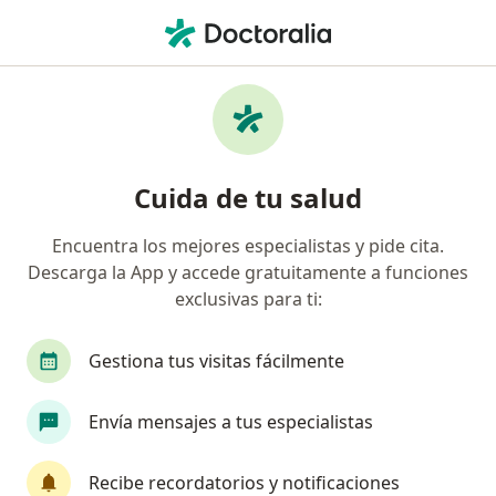
Men
Gastroenteritis • Ica, Ica
Filtros
• 1
Seguro
Mapa
Especialistas en Gastroenteritis en Ica
Cuida de tu salud
Encuentra los mejores especialistas y pide cita.
¿Qué especialidad estás buscando?
Descarga la App y accede gratuitamente a funciones
Médico general
Gastroenterólogo
exclusivas para ti:
Pediatra
Gestiona tus visitas fácilmente
Envía mensajes a tus especialistas
Recibe recordatorios y notificaciones