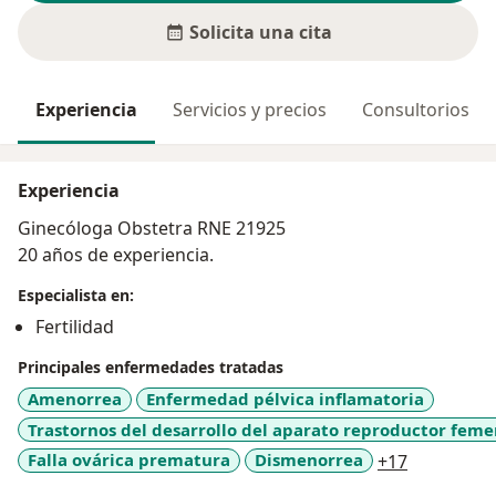
Solicita una cita
Experiencia
Servicios y precios
Consultorios
Experiencia
Ginecóloga Obstetra RNE 21925
20 años de experiencia.
Especialista en:
Fertilidad
Principales enfermedades tratadas
Amenorrea
Enfermedad pélvica inflamatoria
Trastornos del desarrollo del aparato reproductor fem
a11y_sr_m
Falla ovárica prematura
Dismenorrea
+17