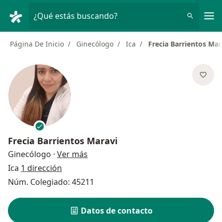
Men
¿Qué estás buscando?
Página De Inicio
Ginecólogo
Ica
Frecia Barrientos Mar
Frecia Barrientos Maravi
sobre las especializaciones
Ginecólogo
·
Ver más
Ica
1 dirección
Núm. Colegiado: 45211
Datos de contacto