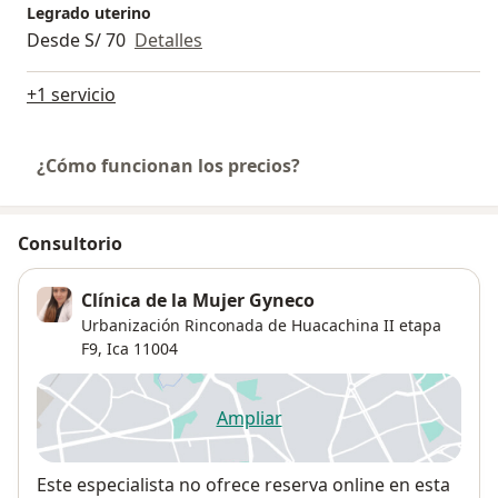
Legrado uterino
Desde S/ 70
Detalles
+1 servicio
¿Cómo funcionan los precios?
Consultorio
Clínica de la Mujer Gyneco
Urbanización Rinconada de Huacachina II etapa
F9,
Ica
11004
Ampliar
se abre en una nueva pestañ
Disponibilidad
Este especialista no ofrece reserva online en esta