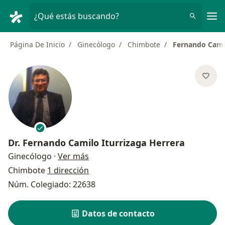
Men
¿Qué estás buscando?
Página De Inicio
Ginecólogo
Chimbote
Fernando Camil
Dr.
Fernando Camilo Iturrizaga Herrera
sobre las especializaciones
Ginecólogo
·
Ver más
Chimbote
1 dirección
Núm. Colegiado: 22638
Datos de contacto