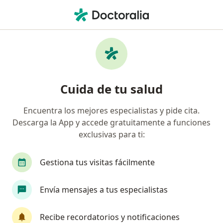
Men
Especialista En Medicina Estética • Chiclayo, Lambayeque
Filtros
Seguro
Mapa
Especialistas en medicina estética en
Cuida de tu salud
Chiclayo
Encuentra los mejores especialistas y pide cita.
Descarga la App y accede gratuitamente a funciones
exclusivas para ti:
Gestiona tus visitas fácilmente
Envía mensajes a tus especialistas
Dr. Jhonatan Oyola Farfán
Especialista en medicina estética
Recibe recordatorios y notificaciones
83 opinión