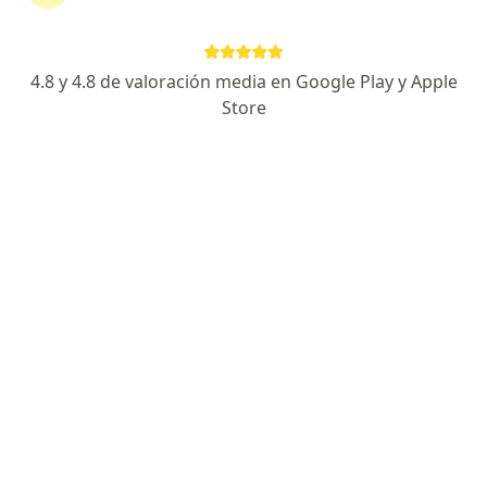
Dirección
Online
4.8 y 4.8 de valoración media en Google Play y Apple
Arizola 120, Chiclayo
•
Mapa
Store
DERMO SPA - CHICLAYO
Visita Medicina Estética
Precio sin especificar
Este especialista no ofrece reserva de cita en línea en esta dirección.
Solicita una cita
Clinica Dermatológica del Norte