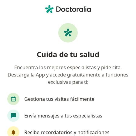
Men
Rosácea • Cusco, Cusco
Filtros
• 1
Mapa
Especialistas en Rosácea en Cusco
Cuida de tu salud
Encuentra los mejores especialistas y pide cita.
¿Qué especialidad estás buscando?
Descarga la App y accede gratuitamente a funciones
Dermatólogo
exclusivas para ti:
Gestiona tus visitas fácilmente
Envía mensajes a tus especialistas
Recibe recordatorios y notificaciones