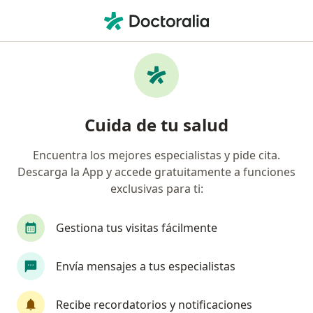
Men
Cáncer De Piel • Cusco, Cusco
Filtros
• 1
Mapa
Especialistas en Cáncer de piel en Cusco
Cuida de tu salud
Encuentra los mejores especialistas y pide cita.
¿Qué especialidad estás buscando?
Descarga la App y accede gratuitamente a funciones
Cirujano maxilofacial
Dermatólogo
exclusivas para ti:
Gestiona tus visitas fácilmente
Envía mensajes a tus especialistas
Recibe recordatorios y notificaciones