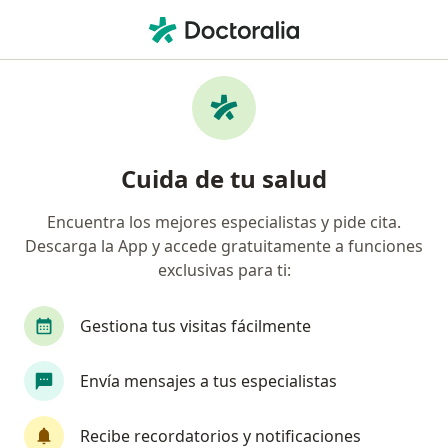
Men
Pterigión • Chiclayo, Lambayeque
Filtros
• 1
Seguro
Mapa
Especialistas en Pterigión en Chiclayo
Cuida de tu salud
Encuentra los mejores especialistas y pide cita.
¿Qué especialidad estás buscando?
Descarga la App y accede gratuitamente a funciones
Oftalmólogo
exclusivas para ti:
Gestiona tus visitas fácilmente
Envía mensajes a tus especialistas
Recibe recordatorios y notificaciones