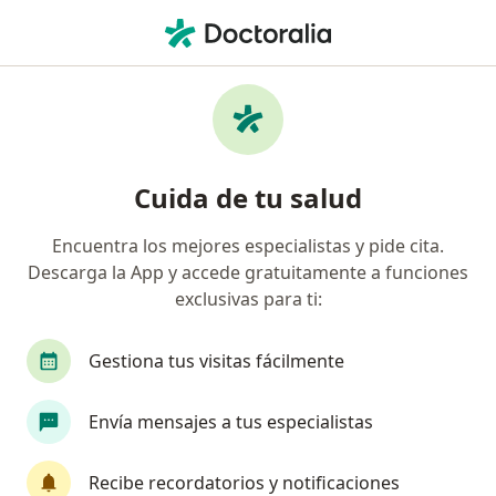
Men
Desprendimiento De Retina • Chiclayo, Lambayeque
Filtros
• 1
Mapa
Especialistas en Desprendimiento de retina
Cuida de tu salud
en Chiclayo
Encuentra los mejores especialistas y pide cita.
Descarga la App y accede gratuitamente a funciones
¿Qué especialidad estás buscando?
exclusivas para ti:
Oftalmólogo
Gestiona tus visitas fácilmente
Envía mensajes a tus especialistas
Recibe recordatorios y notificaciones