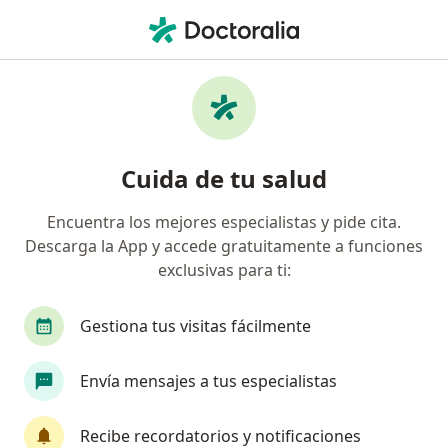
Men
Astigmatismo • Chiclayo, Lambayeque
Filtros
• 1
Mapa
Especialistas en Astigmatismo en Chiclayo
Cuida de tu salud
Encuentra los mejores especialistas y pide cita.
¿Qué especialidad estás buscando?
Descarga la App y accede gratuitamente a funciones
Oftalmólogo
exclusivas para ti:
Gestiona tus visitas fácilmente
Envía mensajes a tus especialistas
Recibe recordatorios y notificaciones