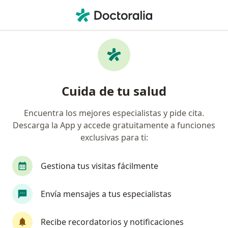
Men
Uveitis • Chiclayo, Lambayeque
Filtros
• 1
Mapa
Especialistas en Uveitis en Chiclayo
Cuida de tu salud
Encuentra los mejores especialistas y pide cita.
¿Qué especialidad estás buscando?
Descarga la App y accede gratuitamente a funciones
Oftalmólogo
exclusivas para ti:
Gestiona tus visitas fácilmente
Envía mensajes a tus especialistas
Recibe recordatorios y notificaciones