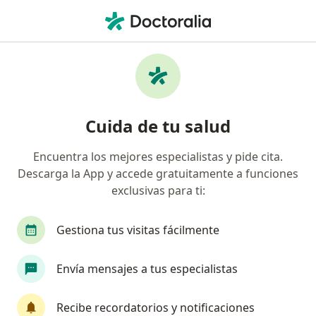
Men
Nódulo Tiroideo • Lima, Lima
Filtros
• 1
Mapa
Especialistas en Nódulo tiroideo en Lima
Cuida de tu salud
Encuentra los mejores especialistas y pide cita.
¿Qué especialidad estás buscando?
Descarga la App y accede gratuitamente a funciones
Endocrinólogo
Pediatra
exclusivas para ti:
Gestiona tus visitas fácilmente
Envía mensajes a tus especialistas
Recibe recordatorios y notificaciones