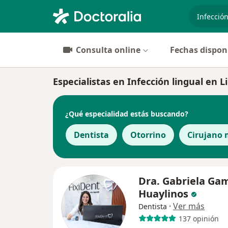
especiali
Consulta online
Fechas dispon
Especialistas en Infección lingual en 
¿Qué especialidad estás buscando?
Dentista
Otorrino
Cirujano 
Dra. Gabriela Ga
Huaylinos
·
Ver más
Dentista
137 opinión