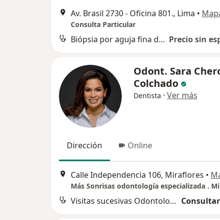
Av. Brasil 2730 - Oficina 801., Lima
•
Map
Consulta Particular
Biópsia por aguja fina del tiroides
Precio sin es
Odont. Sara Cher
Colchado
·
Ver más
Dentista
Dirección
Online
Calle Independencia 106, Miraflores
•
M
Más Sonrisas odontología especializada . Mi
Visitas sucesivas Odontología
Consultar