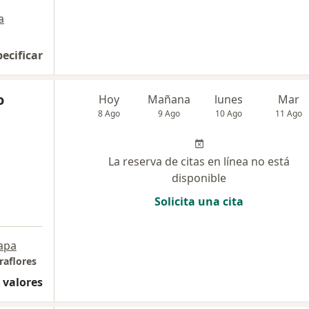
a
pecificar
o
Hoy
Mañana
lunes
Mar
8 Ago
9 Ago
10 Ago
11 Ago
La reserva de citas en línea no está
disponible
Solicita una cita
apa
raflores
 valores