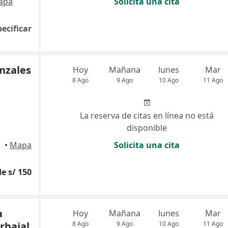
apa
Solicita una cita
pecificar
nzales
Hoy
Mañana
lunes
Mar
8 Ago
9 Ago
10 Ago
11 Ago
La reserva de citas en línea no está
disponible
•
Mapa
Solicita una cita
e s/ 150
a
Hoy
Mañana
lunes
Mar
rbajal
8 Ago
9 Ago
10 Ago
11 Ago