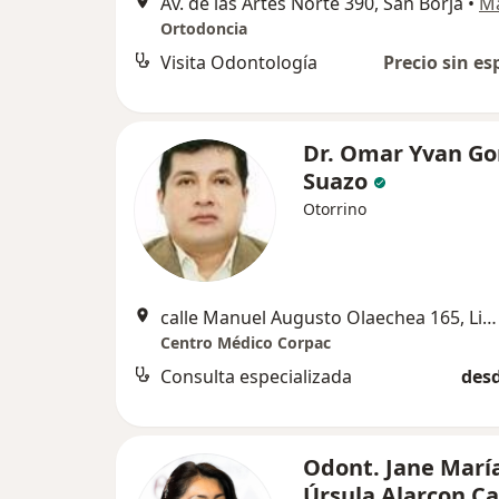
Av. de las Artes Norte 390, San Borja
•
M
Ortodoncia
Visita Odontología
Precio sin es
Dr. Omar Yvan Go
Suazo
Otorrino
calle Manuel Augusto Olaechea 165, Lima
Centro Médico Corpac
Consulta especializada
desd
Odont. Jane Marí
Úrsula Alarcon Ca