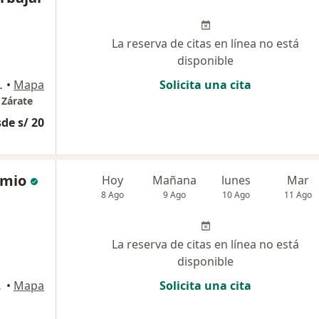
La reserva de citas en línea no está
disponible
de Lurigancho
•
Mapa
Solicita una cita
 Zárate
de s/ 20
amio
Hoy
Mañana
lunes
Mar
8 Ago
9 Ago
10 Ago
11 Ago
La reserva de citas en línea no está
disponible
13, Lince
•
Mapa
Solicita una cita