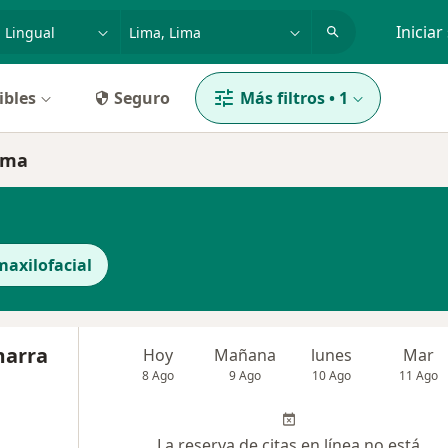
dad, enfermedad o nombre
p. ej. Lima
Iniciar
ibles
Seguro
Más filtros
•
1
Lima
maxilofacial
marra
Hoy
Mañana
lunes
Mar
8 Ago
9 Ago
10 Ago
11 Ago
La reserva de citas en línea no está