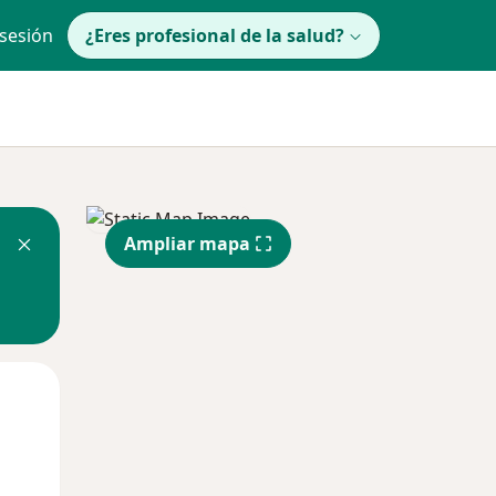
 sesión
¿Eres profesional de la salud?
Ampliar mapa
Mié
Jue
Vie
12 Ago
13 Ago
14 Ago