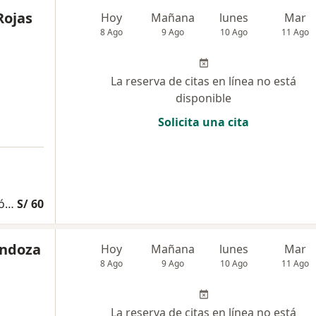
Rojas
Hoy
Mañana
lunes
Mar
8 Ago
9 Ago
10 Ago
11 Ago
La reserva de citas en línea no está
disponible
Solicita una cita
Consulta Especializada Otorrinolaringológica
S/ 60
endoza
Hoy
Mañana
lunes
Mar
8 Ago
9 Ago
10 Ago
11 Ago
La reserva de citas en línea no está