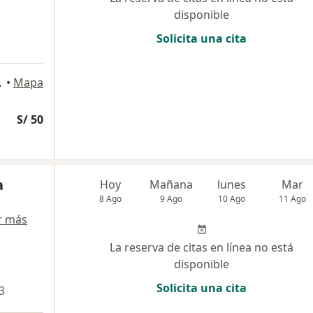
disponible
Solicita una cita
o 859, Lima
•
Mapa
S/ 50
a
Hoy
Mañana
lunes
Mar
8 Ago
9 Ago
10 Ago
11 Ago
r más
La reserva de citas en línea no está
disponible
Solicita una cita
3