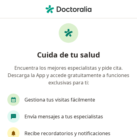
Men
Diabetes • Chiclayo, Lambayeque
Filtros
• 1
Seguro
Mapa
Especialistas en Diabetes en Chiclayo
Cuida de tu salud
Encuentra los mejores especialistas y pide cita.
¿Qué especialidad estás buscando?
Descarga la App y accede gratuitamente a funciones
Médico general
Endocrinólogo
Internista
exclusivas para ti:
Gestiona tus visitas fácilmente
Envía mensajes a tus especialistas
Recibe recordatorios y notificaciones