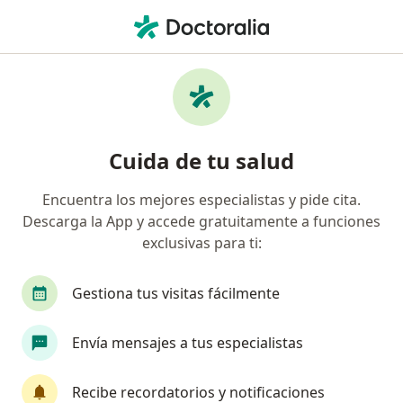
Men
Enfermedades Hipofisiarias • Chiclayo, Lambayeque
Filtros
• 1
Mapa
Especialistas en Enfermedades hipofisiarias
Cuida de tu salud
en Chiclayo
Encuentra los mejores especialistas y pide cita.
Descarga la App y accede gratuitamente a funciones
¿Qué especialidad estás buscando?
exclusivas para ti:
Endocrinólogo
Neurocirujano
Gestiona tus visitas fácilmente
Envía mensajes a tus especialistas
Recibe recordatorios y notificaciones