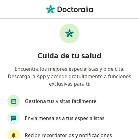
Men
Hipertiroidismo • Chiclayo, Lambayeque
Filtros
• 1
Mapa
Especialistas en Hipertiroidismo en Chiclayo
Cuida de tu salud
Encuentra los mejores especialistas y pide cita.
¿Qué especialidad estás buscando?
Descarga la App y accede gratuitamente a funciones
Endocrinólogo
Internista
exclusivas para ti:
Gestiona tus visitas fácilmente
Envía mensajes a tus especialistas
Recibe recordatorios y notificaciones