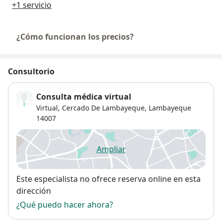
+1 servicio
¿Cómo funcionan los precios?
Consultorio
Consulta médica virtual
Virtual,
Cercado De Lambayeque
,
Lambayeque
14007
Ampliar
se abre en una nueva pestañ
Disponibilidad
Este especialista no ofrece reserva online en esta
dirección
¿Qué puedo hacer ahora?