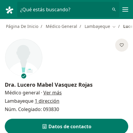
Men
¿Qué estás buscando?
Página De Inicio
Médico General
Lambayeque
Luce
Cambiar d
Dra.
Lucero Mabel Vasquez Rojas
sobre las especializaciones
Médico general
·
Ver más
Lambayeque
1 dirección
Núm. Colegiado: 093830
Datos de contacto