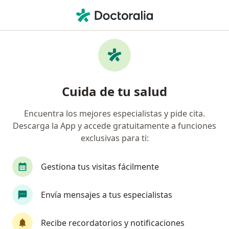
Men
Cáncer De Tiroides • Chiclayo, Lambayeque
Filtros
• 1
Mapa
Especialistas en Cáncer de tiroides en
Cuida de tu salud
Chiclayo
Encuentra los mejores especialistas y pide cita.
Descarga la App y accede gratuitamente a funciones
¿Qué especialidad estás buscando?
exclusivas para ti:
Endocrinólogo
Gestiona tus visitas fácilmente
Envía mensajes a tus especialistas
Recibe recordatorios y notificaciones