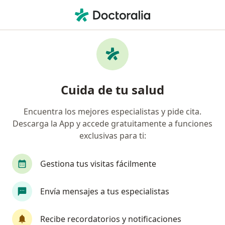
Men
Concusión O Contusión Craneana • Yanahuara, Arequipa
Filtros
• 1
Seguro
Mapa
Especialistas en Concusión o contusión
Cuida de tu salud
craneana en Yanahuara
Encuentra los mejores especialistas y pide cita.
Descarga la App y accede gratuitamente a funciones
¿Qué especialidad estás buscando?
exclusivas para ti:
Neurólogo
Gestiona tus visitas fácilmente
Envía mensajes a tus especialistas
Recibe recordatorios y notificaciones