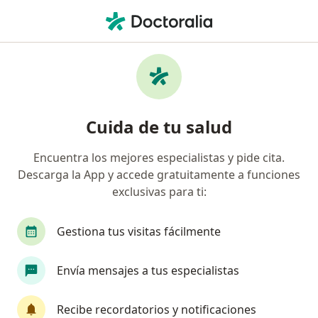
Men
Nefritis • Jesús María, Lima
Filtros
• 1
Seguro
Mapa
Especialistas en Nefritis en Jesús María
Cuida de tu salud
Encuentra los mejores especialistas y pide cita.
¿Qué especialidad estás buscando?
Descarga la App y accede gratuitamente a funciones
Nefrólogo
Internista
Anestesiólogo
exclusivas para ti:
Gestiona tus visitas fácilmente
Envía mensajes a tus especialistas
Recibe recordatorios y notificaciones