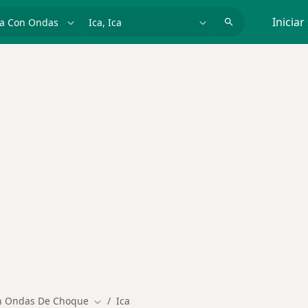
dad, enfermedad o nombre
p. ej. Lima
Iniciar
medades en Ica
on Ondas De Choque
Ica
Cambiar de ciudad