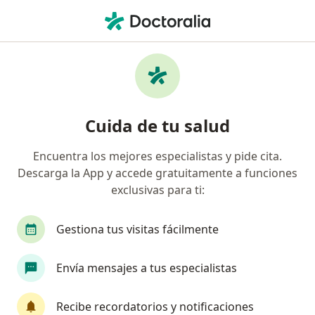
Men
Escoliosis • Ica, Ica
Filtros
• 1
Mapa
Especialistas en Escoliosis en Ica
Cuida de tu salud
Encuentra los mejores especialistas y pide cita.
¿Qué especialidad estás buscando?
Descarga la App y accede gratuitamente a funciones
Traumatólogo y Ortopedista
exclusivas para ti:
Gestiona tus visitas fácilmente
Envía mensajes a tus especialistas
Recibe recordatorios y notificaciones