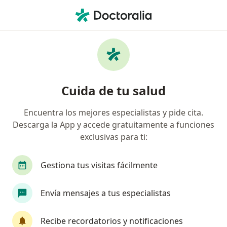
Men
Luxación Acromioclavicular • Ica, Ica
Filtros
• 1
Mapa
Especialistas en Luxación acromioclavicular
Cuida de tu salud
en Ica
Encuentra los mejores especialistas y pide cita.
Descarga la App y accede gratuitamente a funciones
¿Qué especialidad estás buscando?
exclusivas para ti:
Traumatólogo y Ortopedista
Gestiona tus visitas fácilmente
Envía mensajes a tus especialistas
Recibe recordatorios y notificaciones