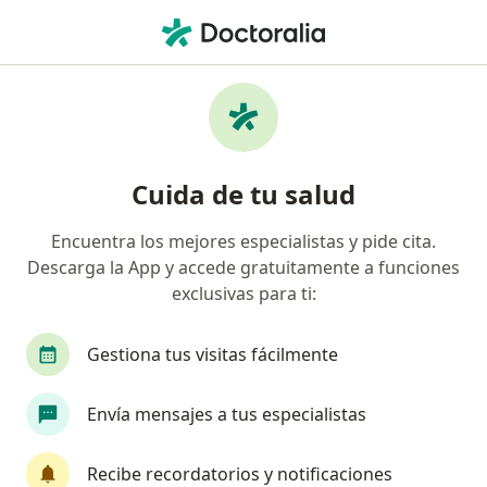
Men
Fractura De Clavícula • Ica, Ica
Filtros
• 1
Mapa
Especialistas en Fractura de clavícula en Ica
Cuida de tu salud
Encuentra los mejores especialistas y pide cita.
¿Qué especialidad estás buscando?
Descarga la App y accede gratuitamente a funciones
Traumatólogo y Ortopedista
exclusivas para ti:
Gestiona tus visitas fácilmente
Envía mensajes a tus especialistas
Recibe recordatorios y notificaciones