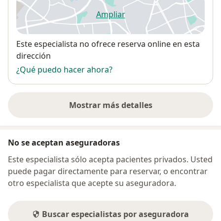
Ampliar
se abre en una nueva pestañ
Disponibilidad
Este especialista no ofrece reserva online en esta
dirección
¿Qué puedo hacer ahora?
Mostrar más detalles
sobre la dirección
No se aceptan aseguradoras
Este especialista sólo acepta pacientes privados. Usted
puede pagar directamente para reservar, o encontrar
otro especialista que acepte su aseguradora.
Buscar especialistas por aseguradora