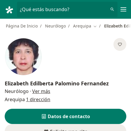
Men
¿Qué estás buscando?
Página De Inicio
Neurólogo
Arequipa
Elizabeth Ed
Cambiar de ciudad
Elizabeth Edilberta Palomino Fernandez
sobre las especializaciones
Neurólogo
·
Ver más
Arequipa
1 dirección
Datos de contacto