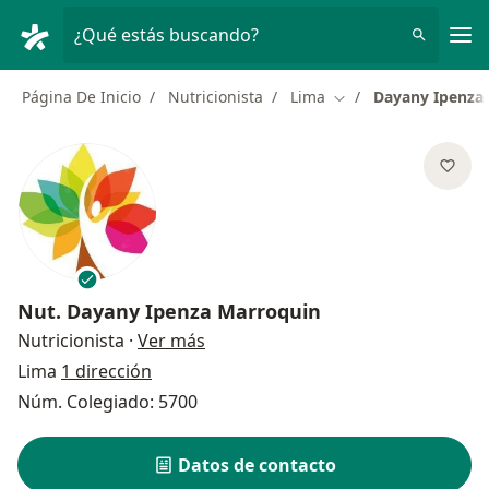
Men
¿Qué estás buscando?
Página De Inicio
Nutricionista
Lima
Dayany Ipenza
Cambiar de ciudad
Nut.
Dayany Ipenza Marroquin
sobre las especializaciones
Nutricionista
·
Ver más
Lima
1 dirección
Núm. Colegiado: 5700
Datos de contacto