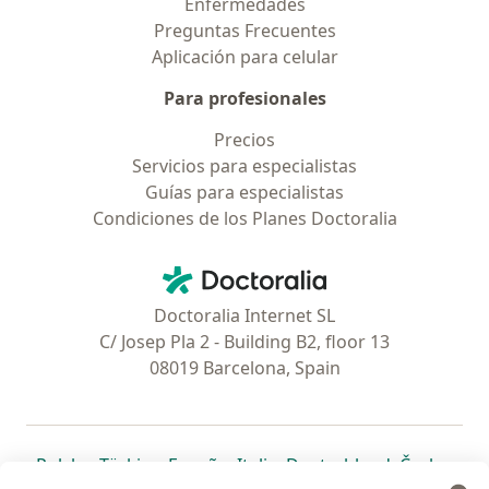
Enfermedades
Preguntas Frecuentes
Aplicación para celular
Para profesionales
Precios
Servicios para especialistas
Guías para especialistas
Condiciones de los Planes Doctoralia
Contacto
Doctoralia - Página de inicio
Doctoralia Internet SL
C/ Josep Pla 2 - Building B2, floor 13
08019 Barcelona, Spain
se abre en una nueva pestaña
se abre en una nueva pestaña
se abre en una nueva pestaña
se abre en una nueva pes
se abre en 
se a
Polska
,
Türkiye
,
España
,
Italia
,
Deutschland
,
Česko
,