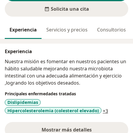
Solicita una cita
Experiencia
Servicios y precios
Consultorios
Experiencia
Nuestra misión es fomentar en nuestros pacientes un
hábito saludable mejorando nuestra microbiota
intestinal con una adecuada alimentación y ejercicio
,logrando los objetivos deseados.
Principales enfermedades tratadas
Dislipidemias
a11y_sr_mo
Hipercolesterolemia (colesterol elevado)
+3
Mostrar más detalles
sobre la experiencia