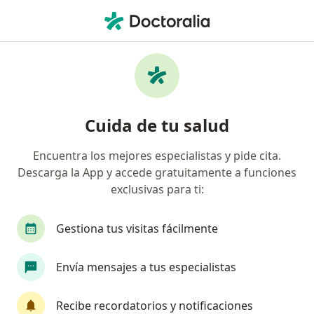
Men
Radiología • Trujillo, La Libertad
Filtros
• 1
Seguro
Mapa
Centros médicos de radiología en Trujillo
Cuida de tu salud
Encuentra los mejores especialistas y pide cita.
Descarga la App y accede gratuitamente a funciones
exclusivas para ti:
Gestiona tus visitas fácilmente
Centro de Especialidades Médicas
Envía mensajes a tus especialistas
Sagrado Corazón
·
Ver más
Radiología, Cardiología, Cirugía general
Recibe recordatorios y notificaciones