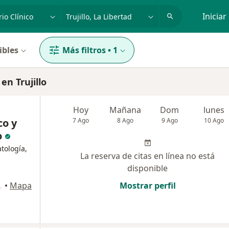
dad, enfermedad o nombre
p. ej. Lima
Iniciar
ibles
Más filtros
•
1
en Trujillo
Hoy
Mañana
Dom
lunes
co y
7 Ago
8 Ago
9 Ago
10 Ago
o
tología,
La reserva de citas en línea no está
disponible
, Trujillo
•
Mapa
Mostrar perfil