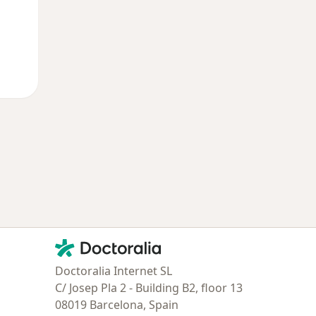
Contacto
Doctoralia - Página de inicio
Doctoralia Internet SL
C/ Josep Pla 2 - Building B2, floor 13
08019 Barcelona, Spain