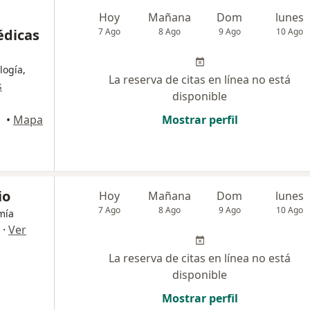
Hoy
Mañana
Dom
lunes
édicas
7 Ago
8 Ago
9 Ago
10 Ago
logía,
La reserva de citas en línea no está
s
disponible
•
Mapa
Mostrar perfil
io
Hoy
Mañana
Dom
lunes
7 Ago
8 Ago
9 Ago
10 Ago
mía
·
Ver
La reserva de citas en línea no está
disponible
Mostrar perfil