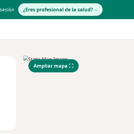
 sesión
¿Eres profesional de la salud?
Mar
Mié
Jue
Ampliar mapa
11 Ago
12 Ago
13 Ago