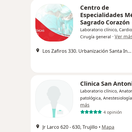
Centro de
Especialidades M
Sagrado Corazón
Laboratorio clínico, Cardio
·
Ver má
Cirugía general
Los Zafiros 330. Urbanización Santa Inés (Barrio Médico), Trujillo
Clinica San Anton
Laboratorio clínico, Anato
patológica, Anestesiología
más
4 opinión
Jr Larco 620 - 630, Trujillo
•
Mapa