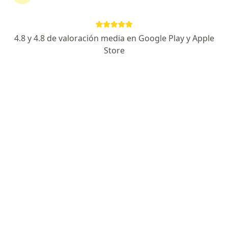
Ningún profesional de este centro tiene citas disponibles
Mostrar perfil
4.8 y 4.8 de valoración media en Google Play y Apple
Store
Casa de Reposo - San Jacinto
Geriatría, Medicina de emergencias y desastres
camsanjacinto@gmail.com, Huancayo
•
Mapa
Ningún profesional de este centro tiene citas disponibles
Mostrar perfil