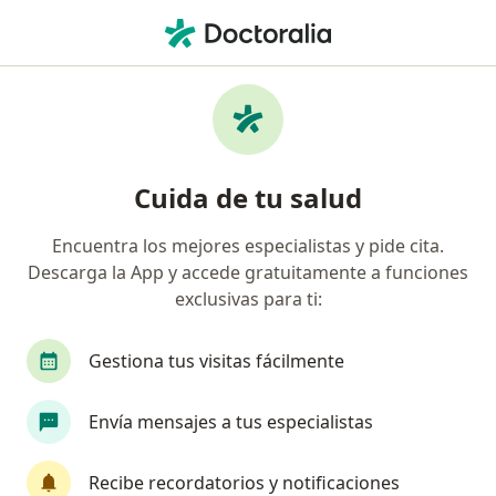
Men
Geriatría • Huancayo, Junín
Filtros
• 1
Seguro
Mapa
Centros médicos de geriatría en Huancayo
Cuida de tu salud
Encuentra los mejores especialistas y pide cita.
Descarga la App y accede gratuitamente a funciones
exclusivas para ti:
Gestiona tus visitas fácilmente
Clinica Santa Cruz
Envía mensajes a tus especialistas
·
Ver más
Geriatría, Cardiología, Laboratorio clínico
AV. DANIEL A. CARRION N° 1545 (Al frente del Hospital Carrión) www.clinicasantacruz.com.pe, Huancayo
•
Mapa
Recibe recordatorios y notificaciones