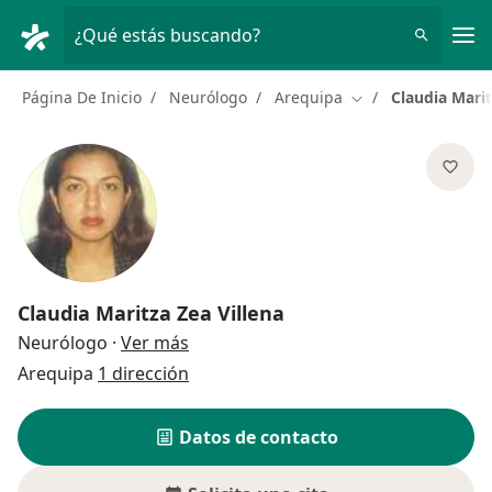
Men
¿Qué estás buscando?
Página De Inicio
Neurólogo
Arequipa
Claudia Marit
Cambiar de ciudad
Claudia Maritza Zea Villena
sobre las especializaciones
Neurólogo
·
Ver más
Arequipa
1 dirección
Datos de contacto