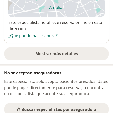
Ampliar
se abre en una nueva pestañ
Disponibilidad
Este especialista no ofrece reserva online en esta
dirección
¿Qué puedo hacer ahora?
Mostrar más detalles
sobre la dirección
No se aceptan aseguradoras
Este especialista sólo acepta pacientes privados. Usted
puede pagar directamente para reservar, o encontrar
otro especialista que acepte su aseguradora.
Buscar especialistas por aseguradora