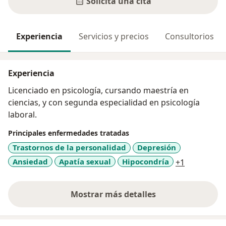
Solicita una cita
Experiencia
Servicios y precios
Consultorios
Experiencia
Licenciado en psicología, cursando maestría en
ciencias, y con segunda especialidad en psicología
laboral.
Principales enfermedades tratadas
Trastornos de la personalidad
Depresión
a11y_sr_m
Ansiedad
Apatía sexual
Hipocondría
+1
Mostrar más detalles
sobre la experiencia