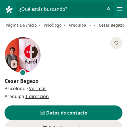
Men
¿Qué estás buscando?
Página De Inicio
Psicólogo
Arequipa
Cesar Begazo
Cambiar de ciudad
Cesar Begazo
sobre las especializaciones
Psicólogo
·
Ver más
Arequipa
1 dirección
Datos de contacto