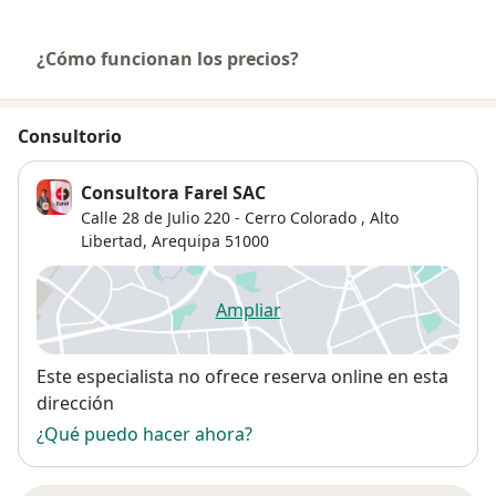
¿Cómo funcionan los precios?
Consultorio
Consultora Farel SAC
Calle 28 de Julio 220 - Cerro Colorado ,
Alto
Libertad
,
Arequipa
51000
Ampliar
se abre en una nueva pestañ
Disponibilidad
Este especialista no ofrece reserva online en esta
dirección
¿Qué puedo hacer ahora?